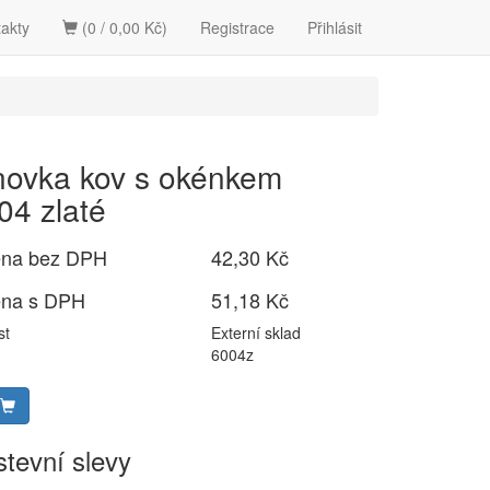
akty
(0 / 0,00 Kč)
Registrace
Přihlásit
ovka kov s okénkem
04 zlaté
ena bez DPH
42,30 Kč
ena s DPH
51,18 Kč
st
Externí sklad
6004z
tevní slevy