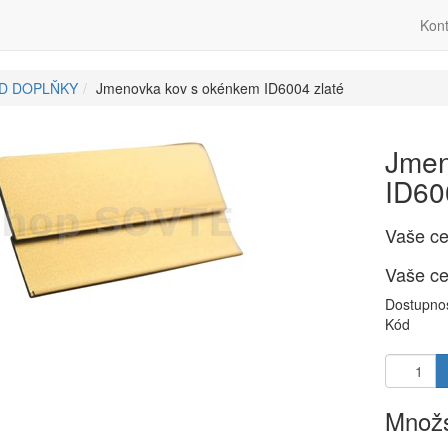
Kont
ID DOPLŇKY
Jmenovka kov s okénkem ID6004 zlaté
Jmen
ID60
Vaše c
Vaše c
Dostupno
Kód
Množs