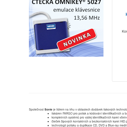
Kon
Společnost
Sovte
je lídrem na trhu v oblastech dodávek tiskových technolo
tiskáren FARGO pro potisk a kódování identifikačních a b
kompletních systémů pro výdej identifikačních karet včet
čteček čipových kontaktních a bezkontaktních karet HID p
technologií potisku a duplikace CD, DVD a Blue-ray medií