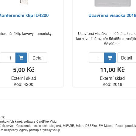
Konferenční klip ID4200
Uzavřená visačka 201
ferenční klip kovový - americký.
Uzavřená visačka - mléčná, až na 
karty, vnitřní rozměr 56x85mm vnějš
58x90mm
Detail
Detail
5,00 Kč
11,00 Kč
Externí sklad
Externí sklad
Kód: 4200
Kód: 2018
gií:
ankovních karet, software CardFive Vision
ně čipových (Crescendo –multi-technologická, MIFARE, Mifare-DESFire, EM Marine, Prox) - potisk
ro bezpečný logický přístup a fyzický vstup