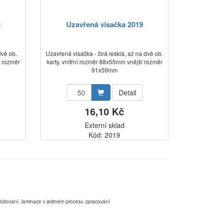
8
Uzavřená visačka 2019
dvě ob.
Uzavřená visačka - čirá lesklá, až na dvě ob.
í rozměr
karty, vnitřní rozměr 88x55mm vnější rozměr
91x59mm
Detail
16,10 Kč
Externí sklad
Kód: 2019
,kódování, laminace v jediném procesu zpracování