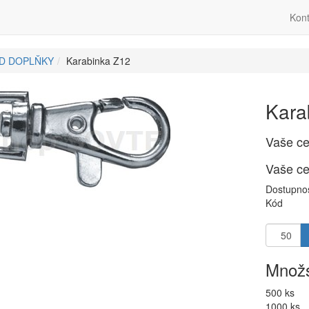
Kont
ID DOPLŇKY
Karabinka Z12
Kara
Vaše c
Vaše c
Dostupno
Kód
Množs
500 ks
1000 ks