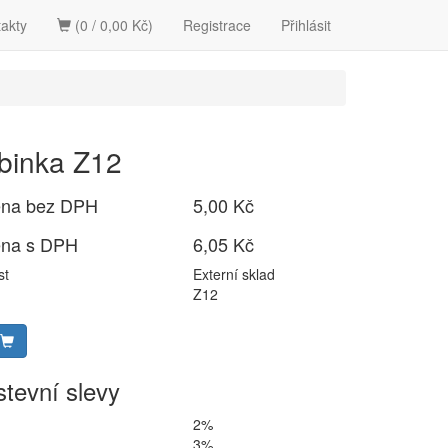
akty
(0 / 0,00 Kč)
Registrace
Přihlásit
binka Z12
ena bez DPH
5,00 Kč
ena s DPH
6,05 Kč
st
Externí sklad
Z12
tevní slevy
2%
3%