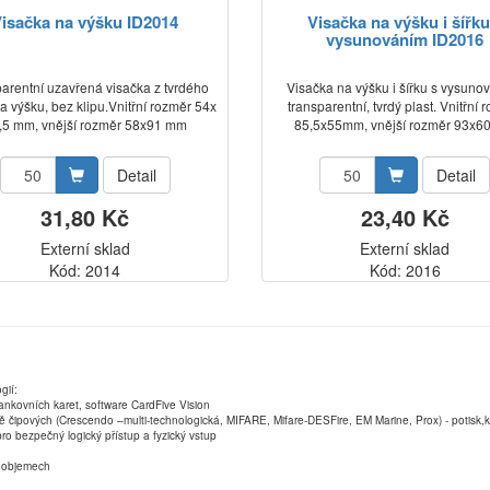
isačka na výšku ID2014
Visačka na výšku i šířku
vysunováním ID2016
arentní uzavřená visačka z tvrdého
Visačka na výšku i šířku s vysuno
na výšku, bez klipu.Vnitřní rozměr 54x
transparentní, tvrdý plast. Vnitřní 
,5 mm, vnější rozměr 58x91 mm
85,5x55mm, vnější rozměr 93x6
Detail
Detail
31,80 Kč
23,40 Kč
Externí sklad
Externí sklad
Kód: 2014
Kód: 2016
gií:
ankovních karet, software CardFive Vision
ně čipových (Crescendo –multi-technologická, MIFARE, Mifare-DESFire, EM Marine, Prox) - potisk
ro bezpečný logický přístup a fyzický vstup
ch objemech