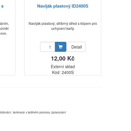
 s
Naviják plastový ID2400S
váním,
Naviják plastový, stříbrný střed s klipem pro
rozměr
uchycení karty.
0mm.
Detail
12,00 Kč
Externí sklad
Kód: 2400S
,kódování, laminace v jediném procesu zpracování