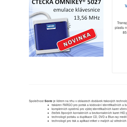
V
Transp
plastu 
85
Společnost
Sovte
je lídrem na trhu v oblastech dodávek tiskových technolo
tiskáren FARGO pro potisk a kódování identifikačních a b
kompletních systémů pro výdej identifikačních karet včet
čteček čipových kontaktních a bezkontaktních karet HID p
technologií potisku a duplikace CD, DVD a Blue-ray medií
technologií pro tisk a aplikaci etiket v malých až střední