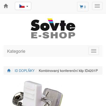
Toggl
0
navig
Kategorie
Toggle
navigati
ID DOPLŇKY
Kombinovaný konferenční klip ID4201P