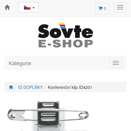
Toggl
0
navig
Kategorie
Toggle
navigati
ID DOPLŇKY
Konferenční klip ID4201