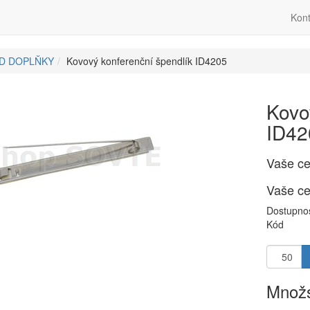
Kont
ID DOPLŇKY
Kovový konferenční špendlík ID4205
Kovo
ID42
Vaše c
Vaše c
Dostupno
Kód
Množs