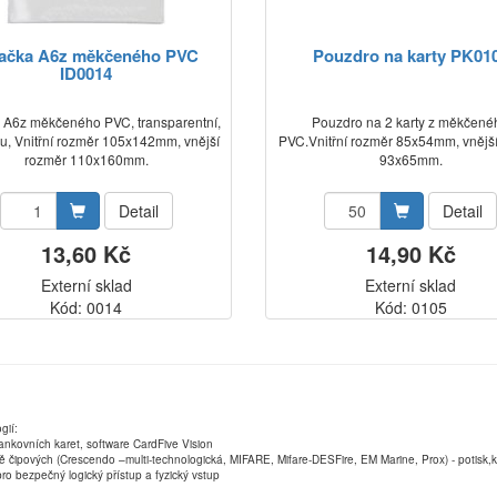
sačka A6z měkčeného PVC
Pouzdro na karty PK01
ID0014
 A6z měkčeného PVC, transparentní,
Pouzdro na 2 karty z měkčené
pu, Vnitřní rozměr 105x142mm, vnější
PVC.Vnitřní rozměr 85x54mm, vnějš
rozměr 110x160mm.
93x65mm.
Detail
Detail
13,60 Kč
14,90 Kč
Externí sklad
Externí sklad
Kód: 0014
Kód: 0105
gií:
ankovních karet, software CardFive Vision
ně čipových (Crescendo –multi-technologická, MIFARE, Mifare-DESFire, EM Marine, Prox) - potisk
ro bezpečný logický přístup a fyzický vstup