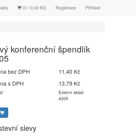
akty
(0 / 0,00 Kč)
Registrace
Přihlásit
vý konferenční špendlík
05
ena bez DPH
11,40 Kč
ena s DPH
13,79 Kč
st
Externí sklad
4205
tevní slevy