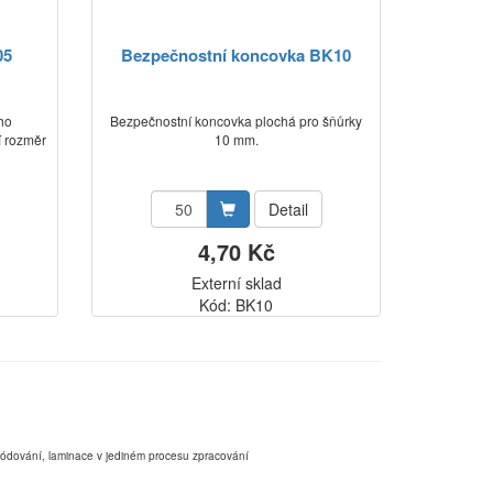
05
Bezpečnostní koncovka BK10
ho
Bezpečnostní koncovka plochá pro šňůrky
í rozměr
10 mm.
Detail
4,70 Kč
Externí sklad
Kód: BK10
,kódování, laminace v jediném procesu zpracování