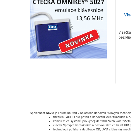
Vi
Visačka
bez kli
Společnost
Sovte
je lídrem na trhu v oblastech dodávek tiskových technolo
tiskáren FARGO pro potisk a kódování identifikačních a b
kompletních systémů pro výdej identifikačních karet včet
čteček čipových kontaktních a bezkontaktních karet HID p
technologií potisku a duplikace CD, DVD a Blue-ray medií