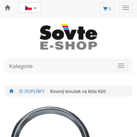
Toggl
0
navig
Kategorie
Toggle
navigati
ID DOPLŇKY
Kovový kroužek na klíče K20