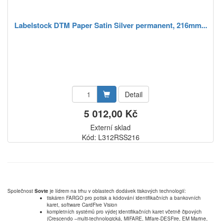
Labelstock DTM Paper Satin Silver permanent, 216mm...
Detail
5 012,00 Kč
Externí sklad
Kód: L312RSS216
Společnost
Sovte
je lídrem na trhu v oblastech dodávek tiskových technologií:
tiskáren FARGO pro potisk a kódování identifikačních a bankovních
karet, software CardFive Vision
kompletních systémů pro výdej identifikačních karet včetně čipových
(Crescendo –multi-technologická, MIFARE, Mifare-DESFire, EM Marine,