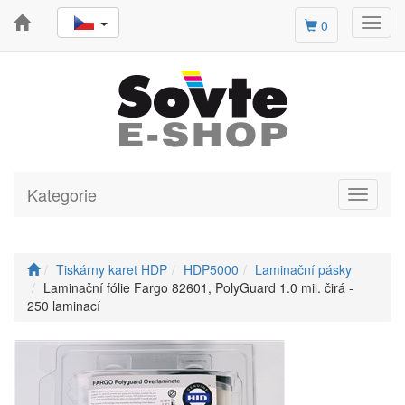
Toggl
0
navig
Kategorie
Toggle
navigati
Tiskárny karet HDP
HDP5000
Laminační pásky
Laminační fólie Fargo 82601, PolyGuard 1.0 mil. čirá -
250 laminací