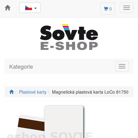
Toggl
0
navig
Kategorie
Toggle
navigati
Plastové karty
Magnetická plastová karta LoCo 81750