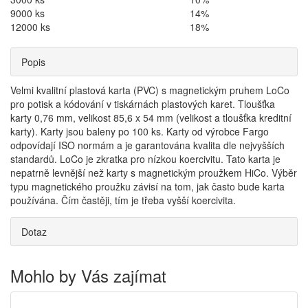
9000 ks
14%
12000 ks
18%
Popis
Velmi kvalitní plastová karta (PVC) s magnetickým pruhem LoCo
pro potisk a kódování v tiskárnách plastových karet. Tloušťka
karty 0,76 mm, velikost 85,6 x 54 mm (velikost a tloušťka kreditní
karty). Karty jsou baleny po 100 ks. Karty od výrobce Fargo
odpovídají ISO normám a je garantována kvalita dle nejvyšších
standardů. LoCo je zkratka pro nízkou koercivitu. Tato karta je
nepatrně levnější než karty s magnetickým proužkem HiCo. Výběr
typu magnetického proužku závisí na tom, jak často bude karta
používána. Čím častěji, tím je třeba vyšší koercivita.
Dotaz
Mohlo by Vás zajímat