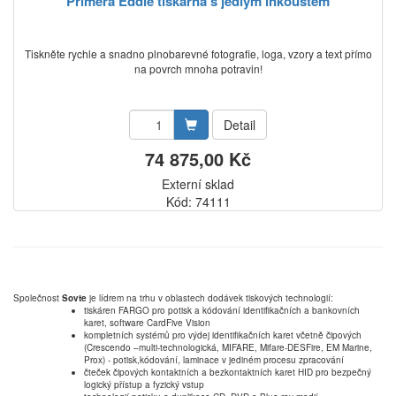
Primera Eddie tiskárna s jedlým inkoustem
Tiskněte rychle a snadno plnobarevné fotografie, loga, vzory a text přímo
na povrch mnoha potravin!
Detail
74 875,00 Kč
Externí sklad
Kód: 74111
Společnost
Sovte
je lídrem na trhu v oblastech dodávek tiskových technologií:
tiskáren FARGO pro potisk a kódování identifikačních a bankovních
karet, software CardFive Vision
kompletních systémů pro výdej identifikačních karet včetně čipových
(Crescendo –multi-technologická, MIFARE, Mifare-DESFire, EM Marine,
Prox) - potisk,kódování, laminace v jediném procesu zpracování
čteček čipových kontaktních a bezkontaktních karet HID pro bezpečný
logický přístup a fyzický vstup