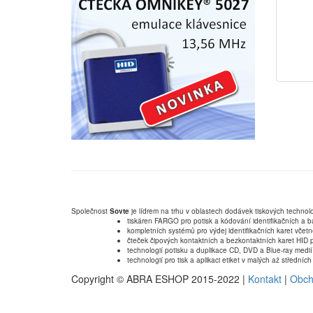
Společnost
Sovte
je lídrem na trhu v oblastech dodávek tiskových technolo
tiskáren FARGO pro potisk a kódování identifikačních a b
kompletních systémů pro výdej identifikačních karet včet
čteček čipových kontaktních a bezkontaktních karet HID p
technologií potisku a duplikace CD, DVD a Blue-ray medií
technologií pro tisk a aplikaci etiket v malých až střední
Copyright © ABRA ESHOP 2015-2022 |
Kontakt
|
Obch