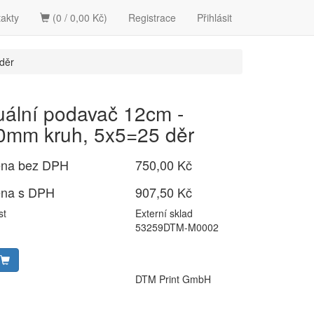
akty
(0 / 0,00 Kč)
Registrace
Přihlásit
děr
ální podavač 12cm -
0mm kruh, 5x5=25 děr
ena bez DPH
750,00 Kč
ena s DPH
907,50 Kč
st
Externí sklad
53259DTM-M0002
DTM Print GmbH