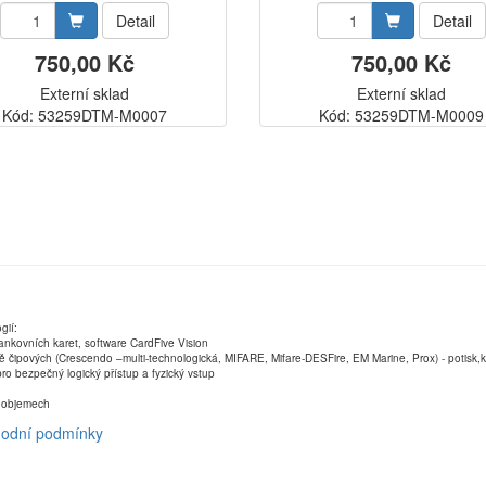
Detail
Detail
750,00 Kč
750,00 Kč
Externí sklad
Externí sklad
Kód: 53259DTM-M0007
Kód: 53259DTM-M0009
gií:
ankovních karet, software CardFive Vision
ně čipových (Crescendo –multi-technologická, MIFARE, Mifare-DESFire, EM Marine, Prox) - potisk
ro bezpečný logický přístup a fyzický vstup
ch objemech
odní podmínky