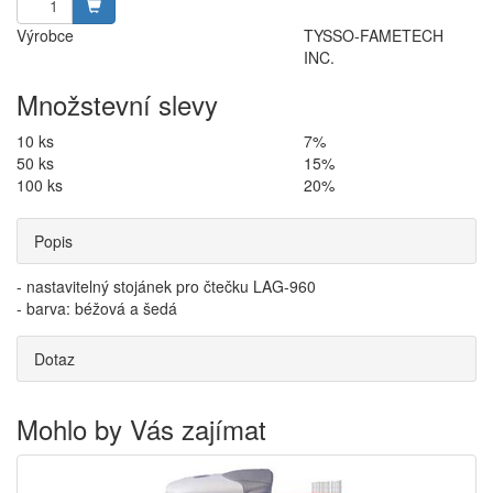
Výrobce
TYSSO-FAMETECH
INC.
Množstevní slevy
10 ks
7%
50 ks
15%
100 ks
20%
Popis
- nastavitelný stojánek pro čtečku LAG-960
- barva: béžová a šedá
Dotaz
Mohlo by Vás zajímat