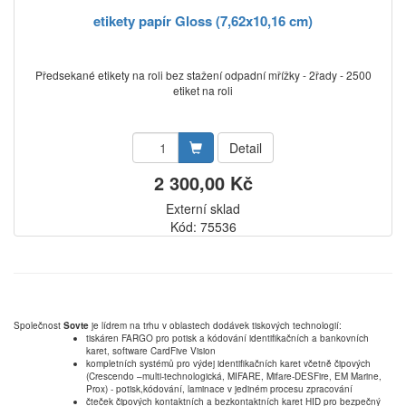
etikety papír Gloss (7,62x10,16 cm)
Předsekané etikety na roli bez stažení odpadní mřížky - 2řady - 2500
etiket na roli
Detail
2 300,00 Kč
Externí sklad
Kód: 75536
Společnost
Sovte
je lídrem na trhu v oblastech dodávek tiskových technologií:
tiskáren FARGO pro potisk a kódování identifikačních a bankovních
karet, software CardFive Vision
kompletních systémů pro výdej identifikačních karet včetně čipových
(Crescendo –multi-technologická, MIFARE, Mifare-DESFire, EM Marine,
Prox) - potisk,kódování, laminace v jediném procesu zpracování
čteček čipových kontaktních a bezkontaktních karet HID pro bezpečný