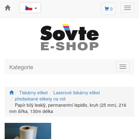
Toggl
0
navig
Kategorie
Toggle
navigati
Tiskárny etiket
Laserové tiskárny etiket
předsekané etikety na roli
Papír bílý lesklý, permanentní lepidlo, kruh (25 mm), 216
mm šířka, 130m délka