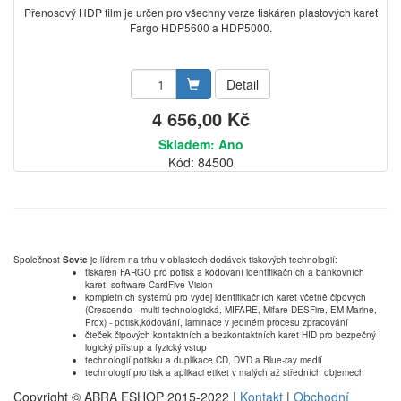
Přenosový HDP film je určen pro všechny verze tiskáren plastových karet
Fargo HDP5600 a HDP5000.
Detail
4 656,00 Kč
Skladem: Ano
Kód: 84500
Společnost
Sovte
je lídrem na trhu v oblastech dodávek tiskových technologií:
tiskáren FARGO pro potisk a kódování identifikačních a bankovních
karet, software CardFive Vision
kompletních systémů pro výdej identifikačních karet včetně čipových
(Crescendo –multi-technologická, MIFARE, Mifare-DESFire, EM Marine,
Prox) - potisk,kódování, laminace v jediném procesu zpracování
čteček čipových kontaktních a bezkontaktních karet HID pro bezpečný
logický přístup a fyzický vstup
technologií potisku a duplikace CD, DVD a Blue-ray medií
technologií pro tisk a aplikaci etiket v malých až středních objemech
Copyright © ABRA ESHOP 2015-2022 |
Kontakt
|
Obchodní