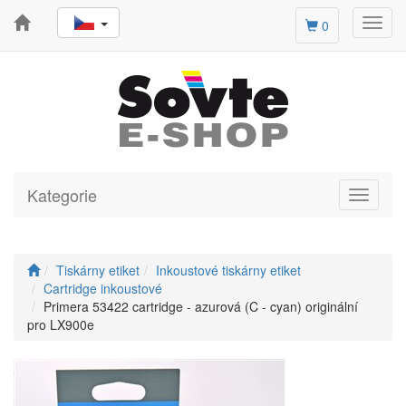
Toggl
0
navig
Kategorie
Toggle
navigati
Tiskárny etiket
Inkoustové tiskárny etiket
Cartridge inkoustové
Primera 53422 cartridge - azurová (C - cyan) originální
pro LX900e