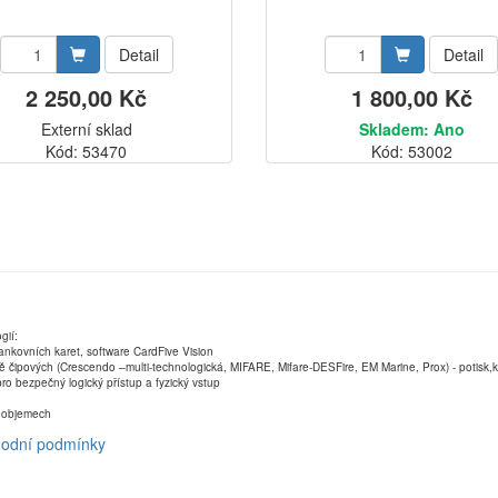
Detail
Detail
2 250,00 Kč
1 800,00 Kč
Externí sklad
Skladem: Ano
Kód: 53470
Kód: 53002
gií:
ankovních karet, software CardFive Vision
ně čipových (Crescendo –multi-technologická, MIFARE, Mifare-DESFire, EM Marine, Prox) - potisk
ro bezpečný logický přístup a fyzický vstup
ch objemech
odní podmínky