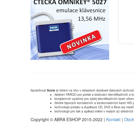
Společnost
Sovte
je lídrem na trhu v oblastech dodávek tiskových technolo
tiskáren FARGO pro potisk a kódování identifikačních a b
kompletních systémů pro výdej identifikačních karet včet
čteček čipových kontaktních a bezkontaktních karet HID p
technologií potisku a duplikace CD, DVD a Blue-ray medií
technologií pro tisk a aplikaci etiket v malých až střední
Copyright © ABRA ESHOP 2015-2022 |
Kontakt
|
Obch