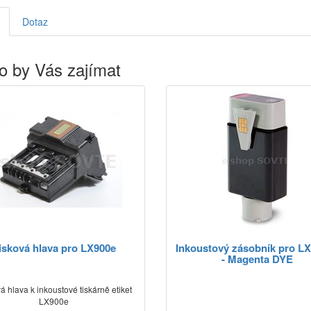
Dotaz
o by Vás zajímat
isková hlava pro LX900e
Inkoustový zásobník pro L
- Magenta DYE
á hlava k inkoustové tiskárně etiket
LX900e