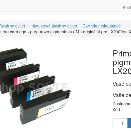
Kont
iskárny etiket
Inkoustové tiskárny etiket
Cartridge inkoustové
mera cartridge - purpurová pigmentová ( M ) originální pro LX2000e/
Prim
pigme
LX2
Vaše c
Vaše c
Dostupno
Kód