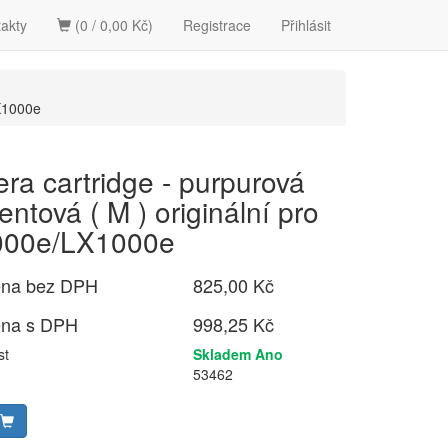
akty
(0 / 0,00 Kč)
Registrace
Přihlásit
LX1000e
era cartridge - purpurová
ntová ( M ) originální pro
000e/LX1000e
ena bez DPH
825,00 Kč
ena s DPH
998,25 Kč
st
Skladem Ano
53462