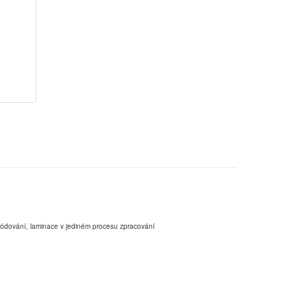
,kódování, laminace v jediném procesu zpracování