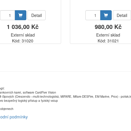
Detail
Detail
1 036,00 Kč
980,00 Kč
Externí sklad
Externí sklad
Kód: 31020
Kód: 31021
gií:
ankovních karet, software CardFive Vision
ně čipových (Crescendo –multi-technologická, MIFARE, Mifare-DESFire, EM Marine, Prox) - potisk
ro bezpečný logický přístup a fyzický vstup
ch objemech
odní podmínky