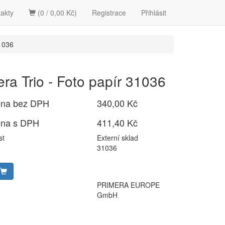
akty
(0 / 0,00 Kč)
Registrace
Přihlásit
31036
era Trio - Foto papír 31036
ena bez DPH
340,00 Kč
ena s DPH
411,40 Kč
st
Externí sklad
31036
PRIMERA EUROPE
GmbH