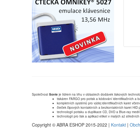
Společnost
Sovte
je lídrem na trhu v oblastech dodávek tiskových technolo
tiskáren FARGO pro potisk a kódování identifikačních a b
kompletních systémů pro výdej identifikačních karet včet
čteček čipových kontaktních a bezkontaktních karet HID p
technologií potisku a duplikace CD, DVD a Blue-ray medií
technologií pro tisk a aplikaci etiket v malých až střední
Copyright © ABRA ESHOP 2015-2022 |
Kontakt
|
Obch