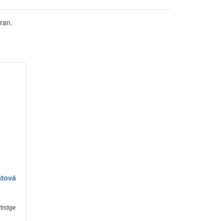
ran.
stová
rtridge