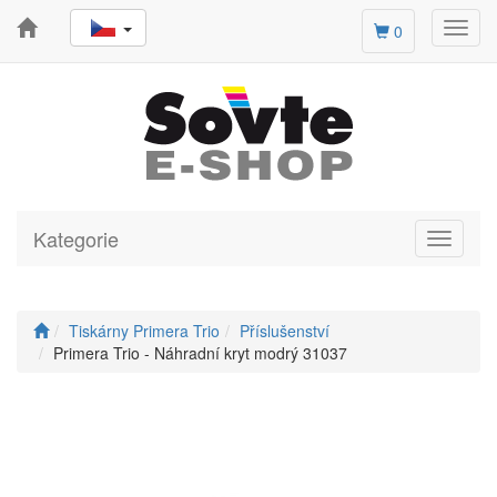
Toggl
0
navig
Kategorie
Toggle
navigati
Tiskárny Primera Trio
Příslušenství
Primera Trio - Náhradní kryt modrý 31037