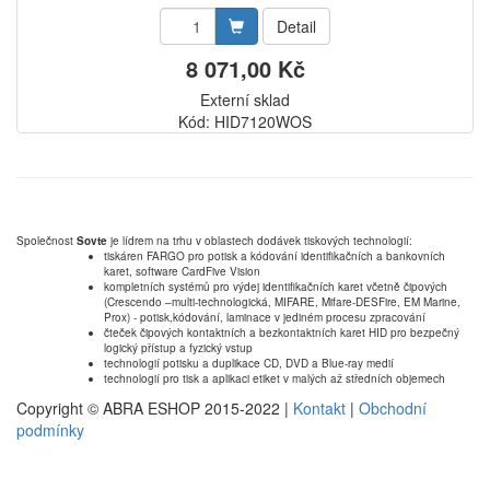
Detail
8 071,00 Kč
Externí sklad
Kód: HID7120WOS
Společnost
Sovte
je lídrem na trhu v oblastech dodávek tiskových technologií:
tiskáren FARGO pro potisk a kódování identifikačních a bankovních
karet, software CardFive Vision
kompletních systémů pro výdej identifikačních karet včetně čipových
(Crescendo –multi-technologická, MIFARE, Mifare-DESFire, EM Marine,
Prox) - potisk,kódování, laminace v jediném procesu zpracování
čteček čipových kontaktních a bezkontaktních karet HID pro bezpečný
logický přístup a fyzický vstup
technologií potisku a duplikace CD, DVD a Blue-ray medií
technologií pro tisk a aplikaci etiket v malých až středních objemech
Copyright © ABRA ESHOP 2015-2022 |
Kontakt
|
Obchodní
podmínky