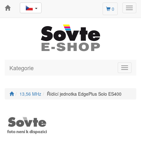
Toggl
0
navig
Kategorie
Toggle
navigati
13,56 MHz
Řídící jednotka EdgePlus Solo ES400