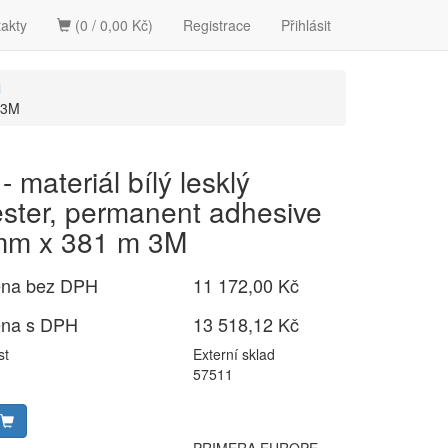
akty
(0 / 0,00 Kč)
Registrace
Přihlásit
l
 3M
- materiál bílý lesklý
ester, permanent adhesive
m x 381 m 3M
ena bez DPH
11 172,00 Kč
ena s DPH
13 518,12 Kč
st
Externí sklad
57511