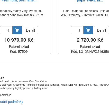
Premium, permane...
papír WINE kr...
teriál bílý matný Vinyl Premium,
Role - materiál Labelstock Raflata
manent adhesive216mm x 381 m
WINE krémový, 216mm x 350 m / HD
Detail
Detail
10 970,00 Kč
2 720,00 Kč
Externí sklad
Externí sklad
Kód: 57509
Kód: L312NNWC21635
gií:
ankovních karet, software CardFive Vision
ně čipových (Crescendo –multi-technologická, MIFARE, Mifare-DESFire, EM Marine, Prox) - potisk
ro bezpečný logický přístup a fyzický vstup
ch objemech
odní podmínky