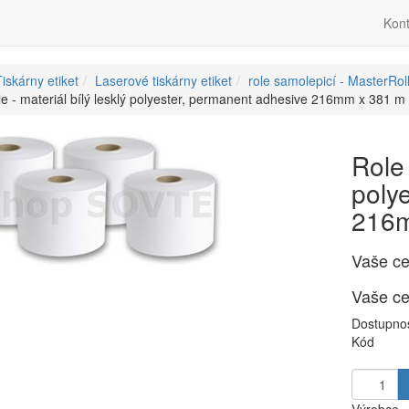
Kont
iskárny etiket
Laserové tiskárny etiket
role samolepicí - MasterRol
e - materiál bílý lesklý polyester, permanent adhesive 216mm x 381 m
Role 
poly
216m
Vaše c
Vaše c
Dostupno
Kód