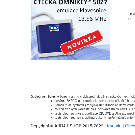
ma
per
Společnost
Sovte
je lídrem na trhu v oblastech dodávek tiskových technolo
tiskáren FARGO pro potisk a kódování identifikačních a b
kompletních systémů pro výdej identifikačních karet včet
čteček čipových kontaktních a bezkontaktních karet HID p
technologií potisku a duplikace CD, DVD a Blue-ray medií
technologií pro tisk a aplikaci etiket v malých až střední
Copyright © ABRA ESHOP 2015-2022 |
Kontakt
|
Obch