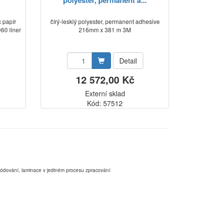
polyester, permanent a...
c papír
čírý-lesklý polyester, permanent adhesive
60 liner
216mm x 381 m 3M
Detail
12 572,00 Kč
Externí sklad
0
Kód: 57512
,kódování, laminace v jediném procesu zpracování