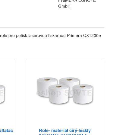
PRIMERA EUROPE
GmbH
 role pro potisk laserovou tiskárnou Primera CX1200e
aflatac
Role- materiál čírý-lesklý