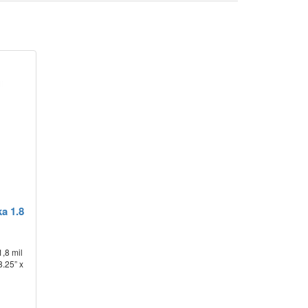
ka 1.8
1,8 mil
8.25” x