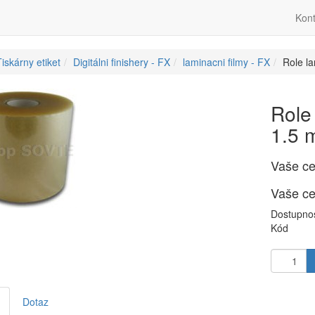
Kont
iskárny etiket
Digitálni finishery - FX
laminacni filmy - FX
Role la
Role 
1.5 m
Vaše c
Vaše c
Dostupno
Kód
Dotaz