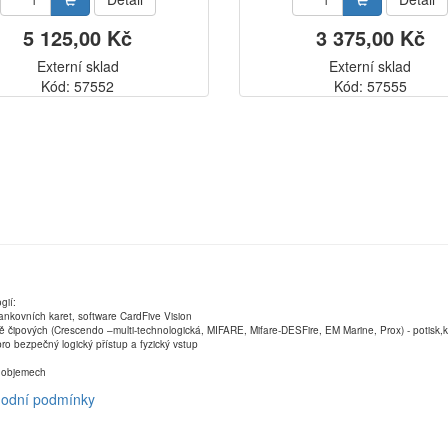
5 125,00 Kč
3 375,00 Kč
Externí sklad
Externí sklad
Kód: 57552
Kód: 57555
gií:
ankovních karet, software CardFive Vision
ně čipových (Crescendo –multi-technologická, MIFARE, Mifare-DESFire, EM Marine, Prox) - potisk
ro bezpečný logický přístup a fyzický vstup
ch objemech
odní podmínky