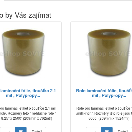
o by Vás zajímat
laminační fólie, tloušťka 2.1
Role laminační fólie, tloušť
mil , Polypropy...
mil , Polypropy...
ro laminaci etiket o tloušťce 2,1 mil
Role pro laminaci etiket o tloušťce 
-inch/. Rozměry této " nehlučné role "
/milli-inch/. Rozměry této role jsou 
u 8.25” x 2500’ (209mm x 762mtr)
5000’ (209mm x 1524mtr)
Detail
Detail