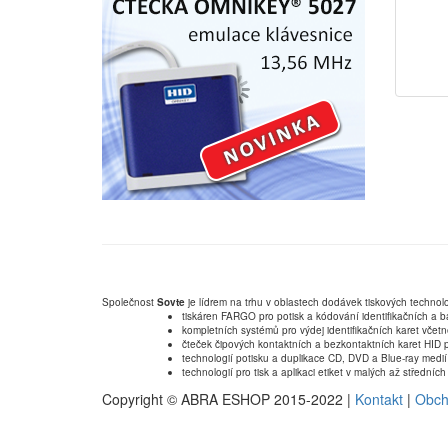
Společnost
Sovte
je lídrem na trhu v oblastech dodávek tiskových technolo
tiskáren FARGO pro potisk a kódování identifikačních a b
kompletních systémů pro výdej identifikačních karet včet
čteček čipových kontaktních a bezkontaktních karet HID p
technologií potisku a duplikace CD, DVD a Blue-ray medií
technologií pro tisk a aplikaci etiket v malých až střední
Copyright © ABRA ESHOP 2015-2022 |
Kontakt
|
Obch