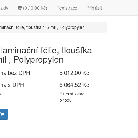
akty
(0 / 0,00 Kč)
Registrace
Přihlásit
minační fólie, tloušťka 1.5 mil , Polypropylen
laminační fólie, tloušťka
il , Polypropylen
ena bez DPH
5 012,00 Kč
ena s DPH
6 064,52 Kč
st
Externí sklad
57556