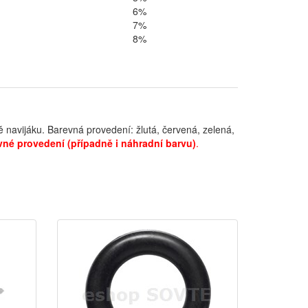
6%
7%
8%
ně navijáku. Barevná provedení: žlutá, červená, zelená,
né provedení (případně i náhradní barvu)
.