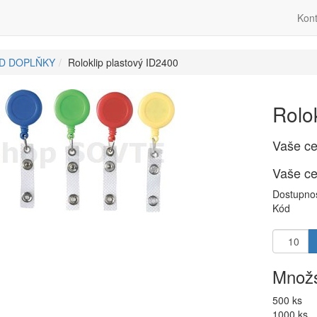
Kont
ID DOPLŇKY
Roloklip plastový ID2400
Rolo
Vaše c
Vaše c
Dostupno
Kód
Množs
500 ks
1000 ks