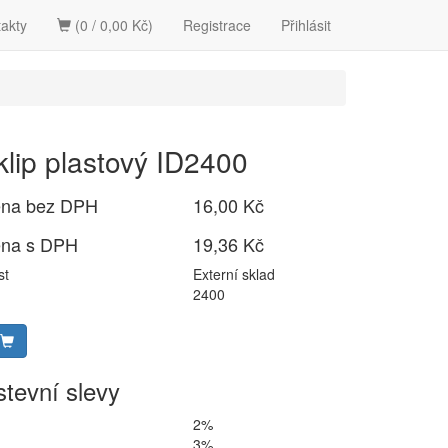
akty
(0 / 0,00 Kč)
Registrace
Přihlásit
klip plastový ID2400
ena bez DPH
16,00 Kč
ena s DPH
19,36 Kč
st
Externí sklad
2400
tevní slevy
2%
3%