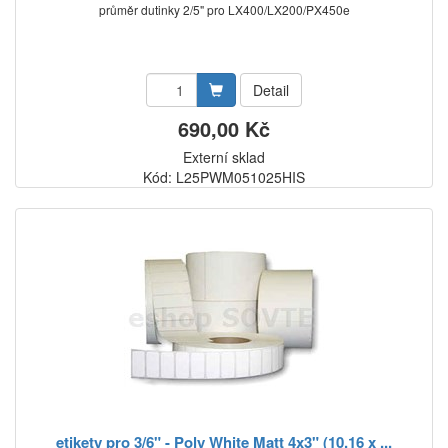
průměr dutinky 2/5" pro LX400/LX200/PX450e
Detail
690,00 Kč
Externí sklad
Kód: L25PWM051025HIS
etikety pro 3/6" - Poly White Matt 4x3" (10,16 x ...