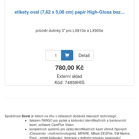
etikety oval (7,62 x 5,08 cm) papír High-Gloss bez...
průměr dutinky 3" pro LX810e a LX900e
Detail
780,00 Kč
Externí sklad
Kód: 74858HIS
Společnost
Sovte
je lídrem na trhu v oblastech dodávek tiskových technologií:
tiskáren FARGO pro potisk a kódování identifikačních a bankovních
karet, software CardFive Vision
kompletních systémů pro výdej identifikačních karet včetně čipových
(Crescendo –multi-technologická, MIFARE, Mifare-DESFire, EM Marine,
Prox) - potisk,kódování, laminace v jediném procesu zpracování