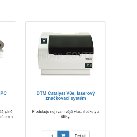
 PC
DTM Catalyst V8e, laserový
značkovací systém
áší plně
Produkuje nejtrvanlivější vlastní etikety a
 průlom a
štítky.
Detail