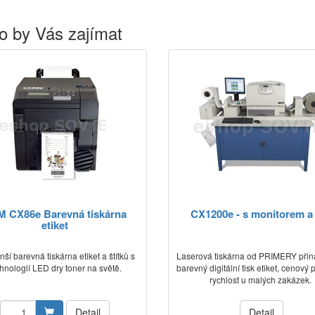
o by Vás zajímat
 CX86e Barevná tiskárna
CX1200e - s monitorem a
etiket
ší barevná tiskárna etiket a štítků s
Laserová tiskárna od PRIMERY přin
hnologií LED dry toner na světě.
barevný digitální tisk etiket, cenový
rychlost u malých zakázek.
Detail
Detail