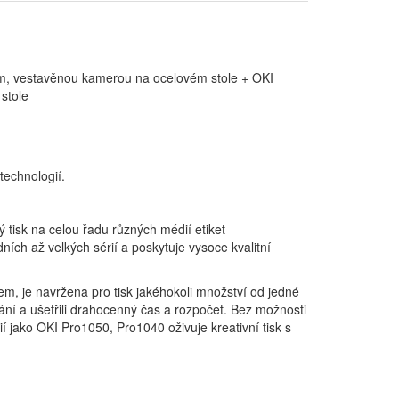
m, vestavěnou kamerou na ocelovém stole + OKI
stole
technologií.
 tisk na celou řadu různých médií etiket
ních až velkých sérií a poskytuje vysoce kvalitní
rem, je navržena pro tisk jakéhokoli množství od jedné
tvání a ušetřili drahocenný čas a rozpočet. Bez možnosti
ií jako OKI Pro1050, Pro1040 oživuje kreativní tisk s