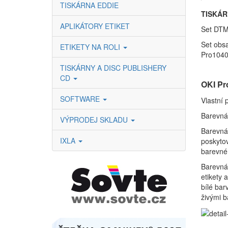
TISKÁRNA EDDIE
TISKÁR
APLIKÁTORY ETIKET
Set DTM
Set obs
ETIKETY NA ROLI
Pro1040
TISKÁRNY A DISC PUBLISHERY
CD
OKI Pr
SOFTWARE
Vlastní 
Barevná
VÝPRODEJ SKLADU
Barevná 
IXLA
poskytov
barevné 
Barevná 
etikety 
bílé bar
živými b