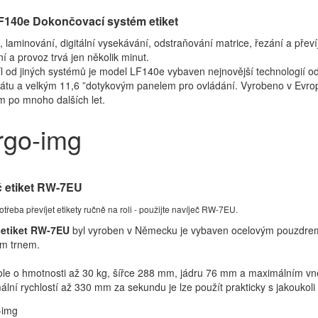
140e Dokončovací systém etiket
, laminování, digitální vysekávání, odstraňování matrice, řezání a přev
í a provoz trvá jen několik minut.
l od jiných systémů je model LF140e vybaven nejnovější technologií o
átu a velkým 11,6 ”dotykovým panelem pro ovládání. Vyrobeno v Evrop
m po mnoho dalších let.
č etiket RW-7EU
otřeba převíjet etikety ručně na roli - použijte navíječ RW-7EU.
 etiket RW-7EU
byl vyroben v Německu je vybaven ocelovým pouzdre
ím trnem.
ole o hmotnosti až 30 kg, šířce 288 mm, jádru 76 mm a maximálním v
lní rychlostí až 330 mm za sekundu je lze použít prakticky s jakoukoli d