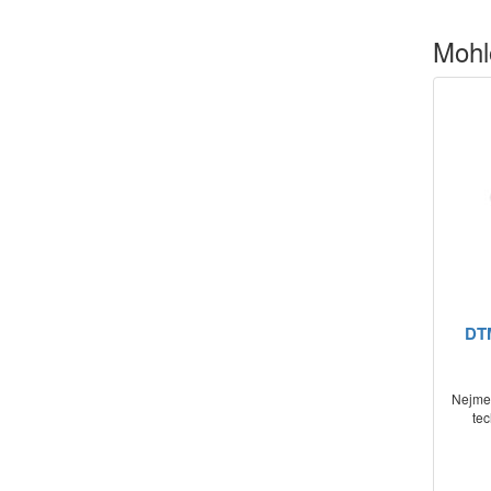
Mohl
DTM
Nejmen
tec