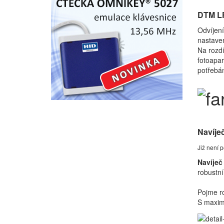
DTM LF
Odvíjení
nastaven
Na rozdí
fotoapar
potřebá
Navíje
Již není p
Navíječ
robustn
Pojme r
S maximá