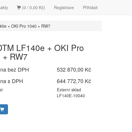
akty
(0 / 0,00 Kč)
Registrace
Přihlásit
40e + OKI Pro 1040 + RW7
DTM LF140e + OKI Pro
0 + RW7
ena bez DPH
532 870,00 Kč
ena s DPH
644 772,70 Kč
st
Externí sklad
LF140E-10040