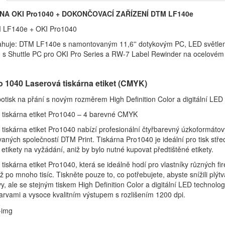
NA OKI Pro1040 + DOKONČOVACÍ ZAŘÍZENÍ DTM LF140e
 LF140e + OKI Pro1040
ahuje: DTM LF140e s namontovaným 11,6'' dotykovým PC, LED světle
 s Shuttle PC pro OKI Pro Series a RW-7 Label Rewinder na ocelovém 
o 1040 Laserová tiskárna etiket (CMYK)
potisk na přání s novým rozměrem High Definition Color a digitální LED 
 tiskárna etiket Pro1040 – 4 barevné CMYK
tiskárna etiket Pro1040 nabízí profesionální čtyřbarevný úzkoformátový
aných společností DTM Print. Tiskárna Pro1040 je ideální pro tisk střed
etikety na vyžádání, aniž by bylo nutné kupovat předtištěné etikety.
tiskárna etiket Pro1040, která se ideálně hodí pro vlastníky různých fi
až po mnoho tisíc. Tiskněte pouze to, co potřebujete, abyste snížili plý
vy, ale se stejným tiskem High Definition Color a digitální LED technolog
arvami a vysoce kvalitním výstupem s rozlišením 1200 dpi.