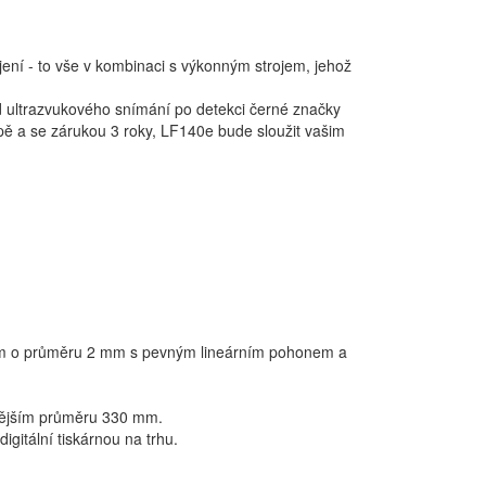
íjení - to vše v kombinaci s výkonným strojem, jehož
d ultrazvukového snímání po detekci černé značky
ě a se zárukou 3 roky, LF140e bude sloužit vašim
m o průměru 2 mm s pevným lineárním pohonem a
nějším průměru 330 mm.
igitální tiskárnou na trhu.