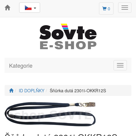
Toggl
0
navig
Kategorie
Toggle
navigati
ID DOPLŇKY
Šňůrka dutá 2301i-OKKR12S