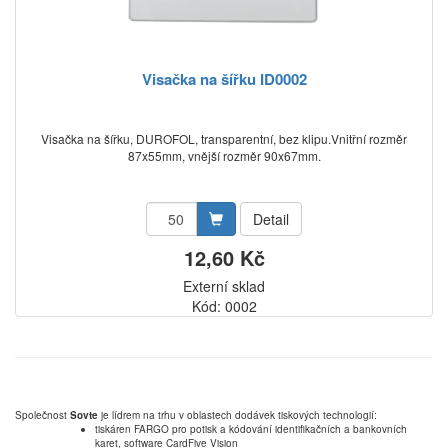
Visačka na šířku ID0002
Visačka na šířku, DUROFOL, transparentní, bez klipu.Vnitřní rozměr
87x55mm, vnější rozměr 90x67mm.
Detail
12,60 Kč
Externí sklad
Kód: 0002
Společnost
Sovte
je lídrem na trhu v oblastech dodávek tiskových technologií:
tiskáren FARGO pro potisk a kódování identifikačních a bankovních
karet, software CardFive Vision