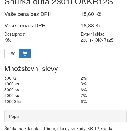
Šňůrka dutá 2301i-OKKR12S
Vaše cena bez DPH
15,60 Kč
Vaše cena s DPH
18,88 Kč
Dostupnost
Externí sklad
Kód
2301i - OKKR12S
Množstevní slevy
500 ks
2%
1000 ks
3%
3000 ks
6%
5000 ks
7%
10000 ks
8%
Popis
Šňůrka na krk dutá - 10mm, otočný krokodýl KR 12, svorka,