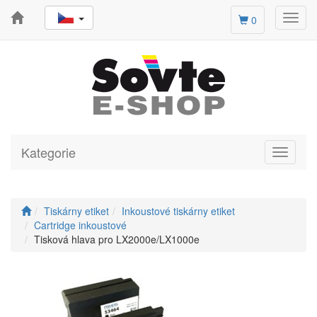
Toggl
0
navig
Kategorie
Toggle
navigati
Tiskárny etiket
Inkoustové tiskárny etiket
Cartridge inkoustové
Tisková hlava pro LX2000e/LX1000e