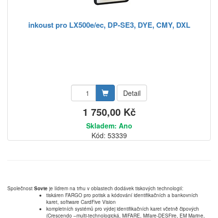
inkoust pro LX500e/ec, DP-SE3, DYE, CMY, DXL
Detail
1 750,00 Kč
Skladem: Ano
Kód: 53339
Společnost
Sovte
je lídrem na trhu v oblastech dodávek tiskových technologií:
tiskáren FARGO pro potisk a kódování identifikačních a bankovních
karet, software CardFive Vision
kompletních systémů pro výdej identifikačních karet včetně čipových
(Crescendo –multi-technologická, MIFARE, Mifare-DESFire, EM Marine,