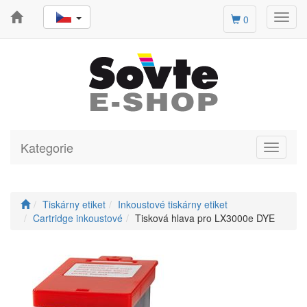
Toggl
0
navig
Kategorie
Toggle
navigati
Tiskárny etiket
Inkoustové tiskárny etiket
Cartridge inkoustové
Tisková hlava pro LX3000e DYE