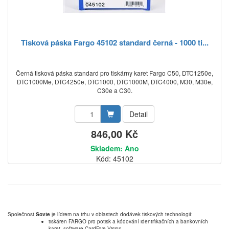
Tisková páska Fargo 45102 standard černá - 1000 ti...
Černá tisková páska standard pro tiskárny karet Fargo C50, DTC1250e,
DTC1000Me, DTC4250e, DTC1000, DTC1000M, DTC4000, M30, M30e,
C30e a C30.
Detail
846,00 Kč
Skladem: Ano
Kód: 45102
Společnost
Sovte
je lídrem na trhu v oblastech dodávek tiskových technologií:
tiskáren FARGO pro potisk a kódování identifikačních a bankovních
karet, software CardFive Vision