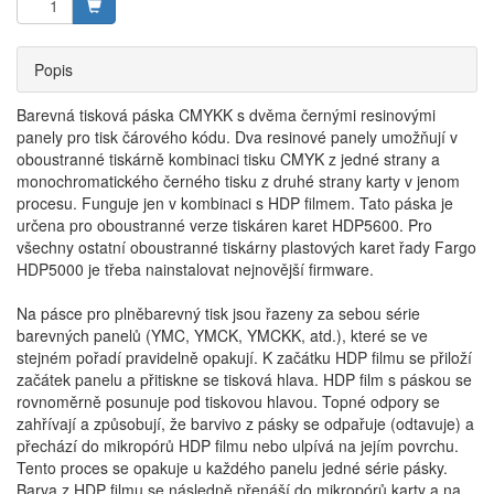
Popis
Barevná tisková páska CMYKK s dvěma černými resinovými
panely pro tisk čárového kódu. Dva resinové panely umožňují v
oboustranné tiskárně kombinaci tisku CMYK z jedné strany a
monochromatického černého tisku z druhé strany karty v jenom
procesu. Funguje jen v kombinaci s HDP filmem. Tato páska je
určena pro oboustranné verze tiskáren karet HDP5600. Pro
všechny ostatní oboustranné tiskárny plastových karet řady Fargo
HDP5000 je třeba nainstalovat nejnovější firmware.
Na pásce pro plněbarevný tisk jsou řazeny za sebou série
barevných panelů (YMC, YMCK, YMCKK, atd.), které se ve
stejném pořadí pravidelně opakují. K začátku HDP filmu se přiloží
začátek panelu a přitiskne se tisková hlava. HDP film s páskou se
rovnoměrně posunuje pod tiskovou hlavou. Topné odpory se
zahřívají a způsobují, že barvivo z pásky se odpařuje (odtavuje) a
přechází do mikropórů HDP filmu nebo ulpívá na jejím povrchu.
Tento proces se opakuje u každého panelu jedné série pásky.
Barva z HDP filmu se následně přenáší do mikropórů karty a na