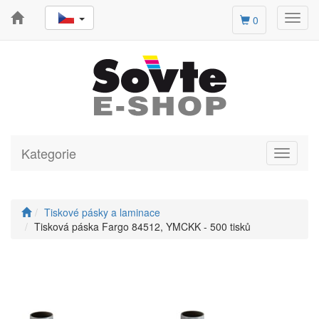
Toggl
0
navig
Kategorie
Toggle
navigati
Tiskové pásky a laminace
Tisková páska Fargo 84512, YMCKK - 500 tisků