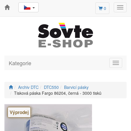
Toggl
0
navig
Kategorie
Toggle
navigati
Archiv DTC
DTC550
Barvicí pásky
Tisková páska Fargo 86204, černá - 3000 tisků
Výprodej