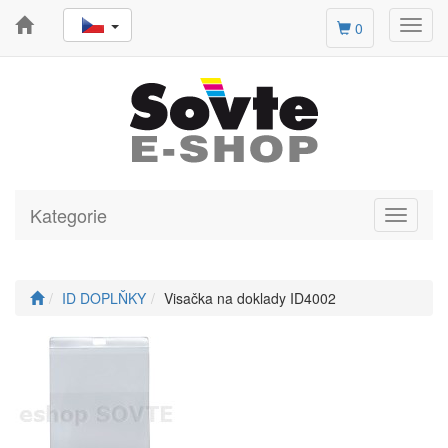
Toggl
0
navig
Kategorie
Toggle
navigati
ID DOPLŇKY
Visačka na doklady ID4002