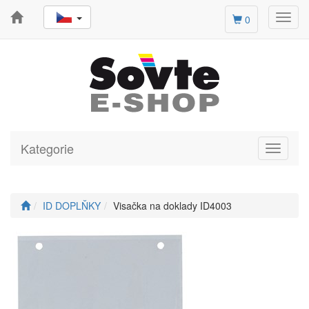
Toggl
0
navig
Kategorie
Toggle
navigati
ID DOPLŇKY
Visačka na doklady ID4003