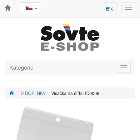
Toggl
0
navig
Kategorie
Toggle
navigati
ID DOPLŇKY
Visačka na šířku ID0006