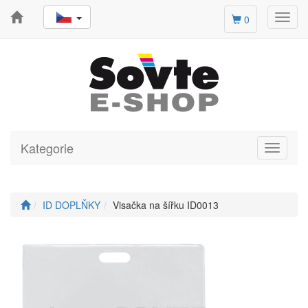
Toggl
0
navig
Kategorie
Toggle
navigati
ID DOPLŇKY
Visačka na šířku ID0013