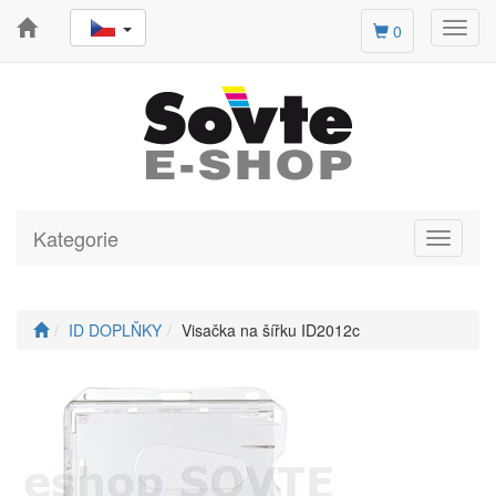
Toggl
0
navig
Kategorie
Toggle
navigati
ID DOPLŇKY
Visačka na šířku ID2012c