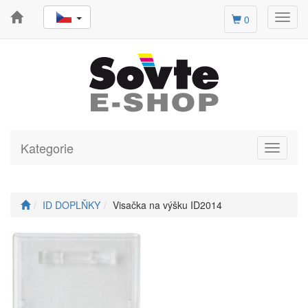
Toggl
0
navig
Kategorie
Toggle
navigati
ID DOPLŇKY
Visačka na výšku ID2014