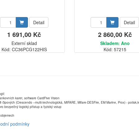
Detail
Detail
1 691,00 Kč
2 860,00 Kč
Externí sklad
Skladem: Ano
Kód: CC36PCG122HIS
Kód: 57215
gií:
ankovních karet, software CardFive Vision
ně čipových (Crescendo –multi-technologická, MIFARE, Mifare-DESFire, EM Marine, Prox) - potisk
ro bezpečný logický přístup a fyzický vstup
ch objemech
odní podmínky