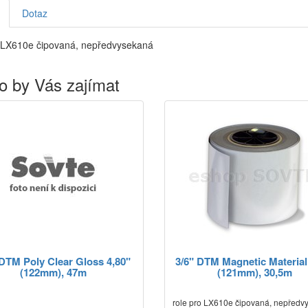
Dotaz
o LX610e čipovaná, nepředvysekaná
o by Vás zajímat
 DTM Poly Clear Gloss 4,80"
3/6" DTM Magnetic Material
(122mm), 47m
(121mm), 30,5m
role pro LX610e čipovaná, nepředv