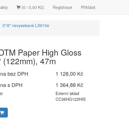
akty
(0 / 0,00 Kč)
Registrace
Přihlásit
3"/6" nevysekané LX610e
 DTM Paper High Gloss
" (122mm), 47m
ena bez DPH
1 128,00 Kč
ena s DPH
1 364,88 Kč
st
Externí sklad
CC36HG122HIS