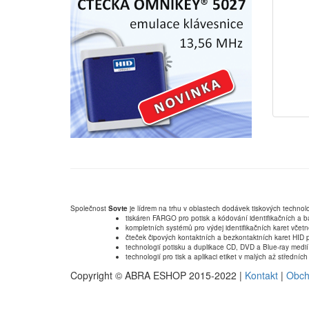
Společnost
Sovte
je lídrem na trhu v oblastech dodávek tiskových technolo
tiskáren FARGO pro potisk a kódování identifikačních a b
kompletních systémů pro výdej identifikačních karet včet
čteček čipových kontaktních a bezkontaktních karet HID p
technologií potisku a duplikace CD, DVD a Blue-ray medií
technologií pro tisk a aplikaci etiket v malých až střední
Copyright © ABRA ESHOP 2015-2022 |
Kontakt
|
Obch