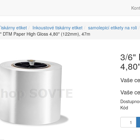
Kont
iskárny etiket
Inkoustové tiskárny etiket
samolepicí etikety na roli
6" DTM Paper High Gloss 4,80" (122mm), 47m
3/6"
4,80
Vaše c
Vaše c
Dostupno
Kód