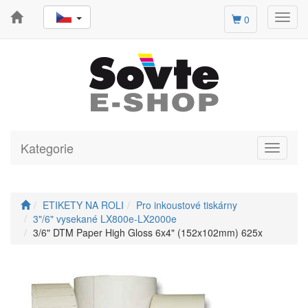
Toggl
0
navig
Kategorie
Toggle
navigati
ETIKETY NA ROLI
Pro inkoustové tiskárny
3"/6" vysekané LX800e-LX2000e
3/6" DTM Paper High Gloss 6x4" (152x102mm) 625x