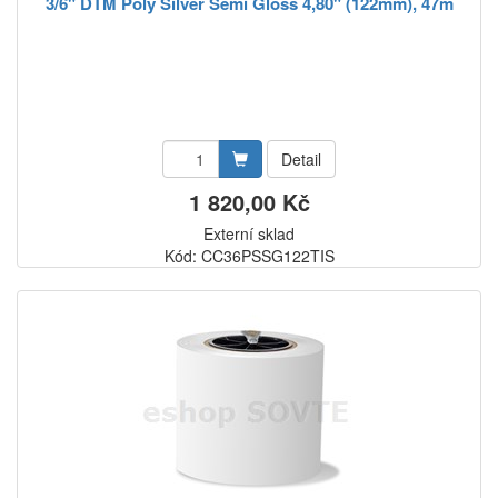
3/6" DTM Poly Silver Semi Gloss 4,80" (122mm), 47m
Detail
1 820,00 Kč
Externí sklad
Kód: CC36PSSG122TIS