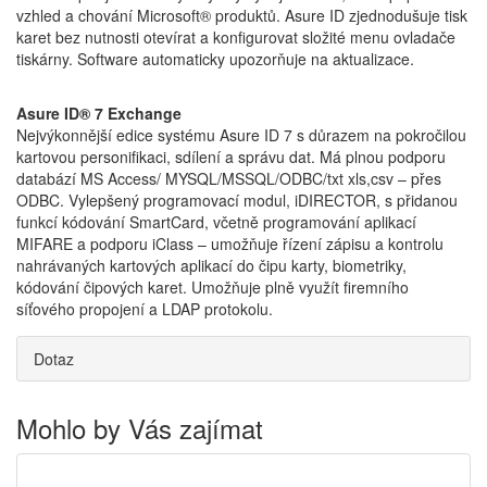
vzhled a chování Microsoft® produktů. Asure ID zjednodušuje tisk
karet bez nutnosti otevírat a konfigurovat složité menu ovladače
tiskárny. Software automaticky upozorňuje na aktualizace.
Asure ID® 7 Exchange
Nejvýkonnější edice systému Asure ID 7 s důrazem na pokročilou
kartovou personifikaci, sdílení a správu dat. Má plnou podporu
databází MS Access/ MYSQL/MSSQL/ODBC/txt xls,csv – přes
ODBC. Vylepšený programovací modul, iDIRECTOR, s přidanou
funkcí kódování SmartCard, včetně programování aplikací
MIFARE a podporu iClass – umožňuje řízení zápisu a kontrolu
nahrávaných kartových aplikací do čipu karty, biometriky,
kódování čipových karet. Umožňuje plně využít firemního
síťového propojení a LDAP protokolu.
Dotaz
Mohlo by Vás zajímat