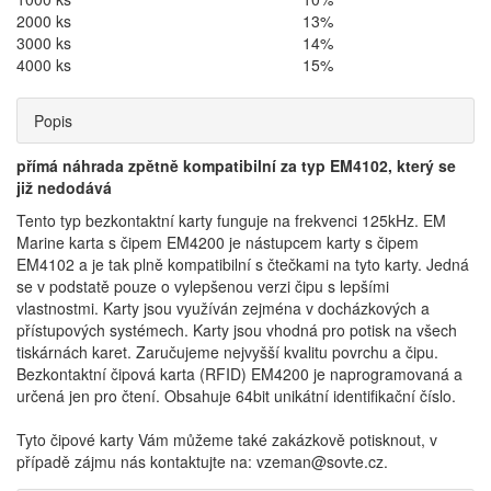
2000 ks
13%
3000 ks
14%
4000 ks
15%
Popis
přímá náhrada zpětně kompatibilní za typ EM4102, který se
již nedodává
Tento typ bezkontaktní karty funguje na frekvenci 125kHz. EM
Marine karta s čipem EM4200 je nástupcem karty s čipem
EM4102 a je tak plně kompatibilní s čtečkami na tyto karty. Jedná
se v podstatě pouze o vylepšenou verzi čipu s lepšími
vlastnostmi. Karty jsou využíván zejména v docházkových a
přístupových systémech. Karty jsou vhodná pro potisk na všech
tiskárnách karet. Zaručujeme nejvyšší kvalitu povrchu a čipu.
Bezkontaktní čipová karta (RFID) EM4200 je naprogramovaná a
určená jen pro čtení. Obsahuje 64bit unikátní identifikační číslo.
Tyto čipové karty Vám můžeme také zakázkově potisknout, v
případě zájmu nás kontaktujte na: vzeman@sovte.cz.