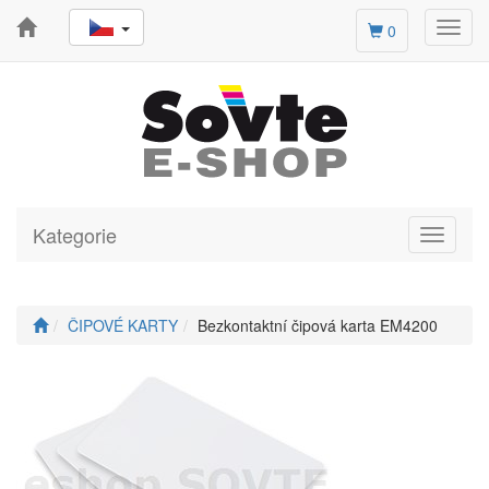
Toggl
0
navig
Kategorie
Toggle
navigati
ČIPOVÉ KARTY
Bezkontaktní čipová karta EM4200