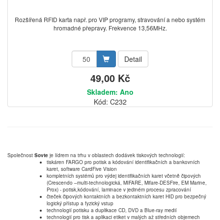
Rozšířená RFID karta např. pro VIP programy, stravování a nebo systém
hromadné přepravy. Frekvence 13,56MHz.
Detail
49,00 Kč
Skladem: Ano
Kód: C232
Společnost
Sovte
je lídrem na trhu v oblastech dodávek tiskových technologií:
tiskáren FARGO pro potisk a kódování identifikačních a bankovních
karet, software CardFive Vision
kompletních systémů pro výdej identifikačních karet včetně čipových
(Crescendo –multi-technologická, MIFARE, Mifare-DESFire, EM Marine,
Prox) - potisk,kódování, laminace v jediném procesu zpracování
čteček čipových kontaktních a bezkontaktních karet HID pro bezpečný
logický přístup a fyzický vstup
technologií potisku a duplikace CD, DVD a Blue-ray medií
technologií pro tisk a aplikaci etiket v malých až středních objemech