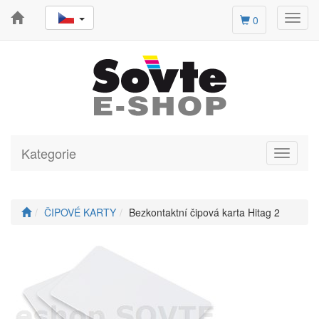
Toggl
0
navig
Kategorie
Toggle
navigati
ČIPOVÉ KARTY
Bezkontaktní čipová karta Hitag 2