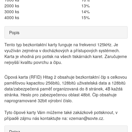
2000 ks
13%
3000 ks
14%
4000 ks
15%
Popis
Tento typ bezkontaktní karty funguje na frekvenci 125kHz. Je
využíván zejména v docházkových a přístupových systémech.
Karta je vhodná pro potisk na všech tiskárnách karet. Zaručujeme
nejvyšší kvalitu povrchu a čipu.
Čipová karta (RFID) Hitag 2 obsahuje bezkontaktní čip s celkovou
paměťovou kapacitou 256bitů, 128bitů uživatelská data a 128bitů
data/zabezpečená paměť organizovaná do 8 stránek, 4B každá
stránka. Heslo pro zabezpečenou oblast 48bit. Čip obsahuje
naprogramované 32bit výrobní číslo.
Tyto čipové karty Vám můžeme také zakázkově potisknout, v
případě zájmu nás kontaktujte na: vzeman@sovte.cz.
Dotaz