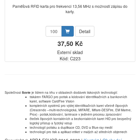
Paměťová RFID karta pro frekvenci 13,56 MHz s možností zápisu do
karty.
Detail
37,50 Kč
Externí sklad
Kód: C223
Společnost
Sovte
je lídrem na trhu v oblastech dodávek tiskových technologií:
tiskáren FARGO pro potisk a kódování identifikačních a bankovních
karet, software CardFive Vision
kompletních systémů pro výdej identifikačních karet včetně čipových
(Crescendo –multi-technologická, MIFARE, Mifare-DESFire, EM Marine,
Prox) - potisk,kódování, laminace v jediném procesu zpracování
čteček čipových kontaktních a bezkontaktních karet HID pro bezpečný
logický přístup a fyzický vstup
technologií potisku a duplikace CD, DVD a Blue-ray medií
technologií pro tisk a aplikaci etiket v malých až středních objemech