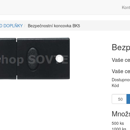
Kont
ID DOPLŇKY
Bezpečnostní koncovka BK5
Bezp
Vaše c
Vaše c
Dostupno
Kód
Množs
500 ks
1000 ks