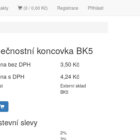
akty
(0 / 0,00 Kč)
Registrace
Přihlásit
ečnostní koncovka BK5
ena bez DPH
3,50 Kč
ena s DPH
4,24 Kč
st
Externí sklad
BK5
tevní slevy
2%
3%