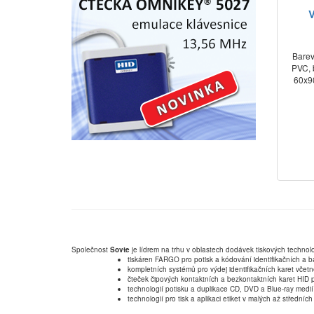
V
Barev
PVC, 
60x9
Společnost
Sovte
je lídrem na trhu v oblastech dodávek tiskových technolo
tiskáren FARGO pro potisk a kódování identifikačních a b
kompletních systémů pro výdej identifikačních karet včet
čteček čipových kontaktních a bezkontaktních karet HID p
technologií potisku a duplikace CD, DVD a Blue-ray medií
technologií pro tisk a aplikaci etiket v malých až střední