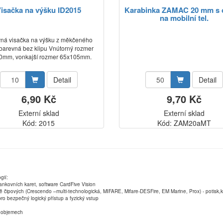
isačka na výšku ID2015
Karabinka ZAMAC 20 mm s
na mobilní tel.
ná visačka na výšku z měkčeného
barevná bez klipu Vnútorný rozmer
0mm, vonkajší rozmer 65x105mm.
Detail
Detail
6,90 Kč
9,70 Kč
Externí sklad
Externí sklad
Kód: 2015
Kód: ZAM20aMT
gií:
ankovních karet, software CardFive Vision
ně čipových (Crescendo –multi-technologická, MIFARE, Mifare-DESFire, EM Marine, Prox) - potisk
ro bezpečný logický přístup a fyzický vstup
ch objemech