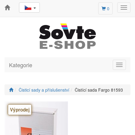
Toggl
0
navig
Kategorie
Toggle
navigati
Čisticí sady a příslušenství
Čistící sada Fargo 81593
Výprodej