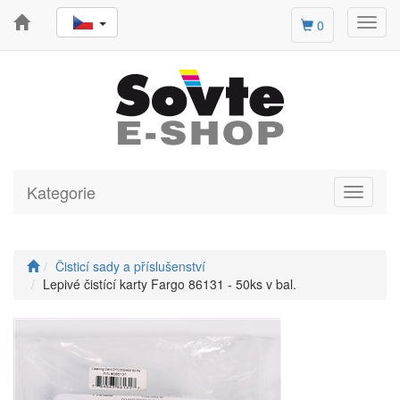
Toggl
0
navig
Kategorie
Toggle
navigati
Čisticí sady a příslušenství
Lepivé čistící karty Fargo 86131 - 50ks v bal.