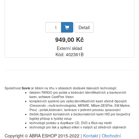
Detail
949,00 Kč
Externí sklad
Kód: 402361B
Společnost
Sovte
je lídrem na trhu v oblastech dodávek tiskových technologií:
tiskáren FARGO pro potisk a kódování identifikačních a bankovních
karet, software CardFive Vision
kompletních systémů pro výdej identifikačních karet včetně čipových
(Crescendo –multi-technologická, MIFARE, Mifare-DESFire, EM Marine,
Prox) - potisk,kódování, laminace v jediném procesu zpracování
čteček čipových kontaktních a bezkontaktních karet HID pro bezpečný
logický přístup a fyzický vstup
technologií potisku a duplikace CD, DVD a Blue-ray medií
technologií pro tisk a aplikaci etiket v malých až středních objemech
Copyright © ABRA ESHOP 2015-2022 |
Kontakt
|
Obchodní