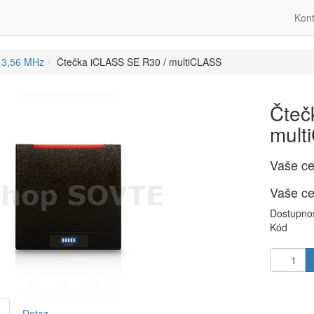
Kont
13,56 MHz
Čtečka iCLASS SE R30 / multiCLASS
Čteč
mult
Vaše c
Vaše c
Dostupno
Kód
Dotaz