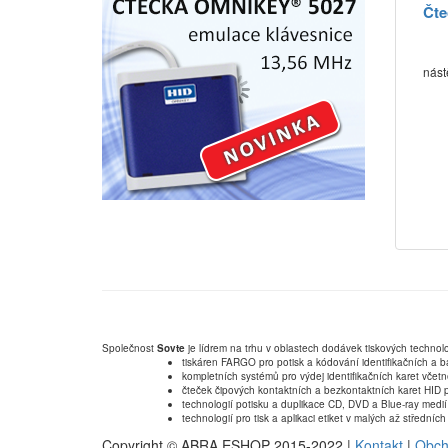
Čte
nást
Společnost
Sovte
je lídrem na trhu v oblastech dodávek tiskových technolo
tiskáren FARGO pro potisk a kódování identifikačních a b
kompletních systémů pro výdej identifikačních karet včet
čteček čipových kontaktních a bezkontaktních karet HID p
technologií potisku a duplikace CD, DVD a Blue-ray medií
technologií pro tisk a aplikaci etiket v malých až střední
Copyright © ABRA ESHOP 2015-2022 |
Kontakt
|
Obch