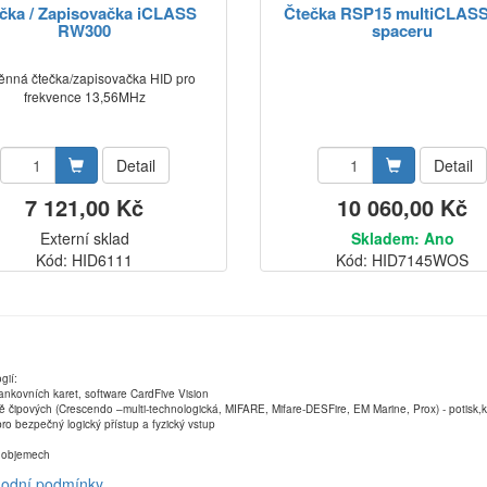
čka / Zapisovačka iCLASS
Čtečka RSP15 multiCLASS
RW300
spaceru
ěnná čtečka/zapisovačka HID pro
frekvence 13,56MHz
Detail
Detail
7 121,00 Kč
10 060,00 Kč
Externí sklad
Skladem: Ano
Kód: HID6111
Kód: HID7145WOS
gií:
ankovních karet, software CardFive Vision
ně čipových (Crescendo –multi-technologická, MIFARE, Mifare-DESFire, EM Marine, Prox) - potisk
ro bezpečný logický přístup a fyzický vstup
ch objemech
odní podmínky