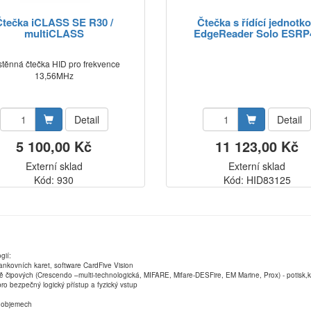
Čtečka iCLASS SE R30 /
Čtečka s řídící jednotk
multiCLASS
EdgeReader Solo ESRP
stěnná čtečka HID pro frekvence
13,56MHz
Detail
Detail
5 100,00 Kč
11 123,00 Kč
Externí sklad
Externí sklad
Kód: 930
Kód: HID83125
gií:
ankovních karet, software CardFive Vision
ně čipových (Crescendo –multi-technologická, MIFARE, Mifare-DESFire, EM Marine, Prox) - potisk
ro bezpečný logický přístup a fyzický vstup
ch objemech