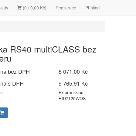
akty
(0 / 0,00 Kč)
Registrace
Přihlásit
ka RS40 multiCLASS bez
eru
ena bez DPH
8 071,00 Kč
ena s DPH
9 765,91 Kč
st
Externí sklad
HID7120WOS