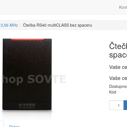
Kont
13,56 MHz
Čtečka RS40 multiCLASS bez spaceru
Čteč
spac
Vaše c
Vaše c
Dostupno
Kód
Dotaz