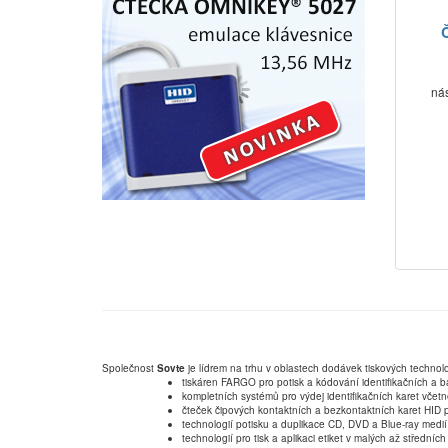
ná
Společnost
Sovte
je lídrem na trhu v oblastech dodávek tiskových technolo
tiskáren FARGO pro potisk a kódování identifikačních a b
kompletních systémů pro výdej identifikačních karet včet
čteček čipových kontaktních a bezkontaktních karet HID p
technologií potisku a duplikace CD, DVD a Blue-ray medií
technologií pro tisk a aplikaci etiket v malých až střední