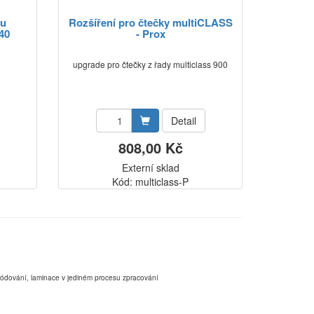
ou
Rozšíření pro čtečky multiCLASS
40
- Prox
upgrade pro čtečky z řady multiclass 900
Detail
808,00 Kč
Externí sklad
Kód: multiclass-P
,kódování, laminace v jediném procesu zpracování