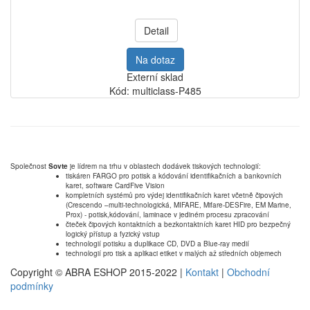
Detail
Na dotaz
Externí sklad
Kód: multiclass-P485
Společnost
Sovte
je lídrem na trhu v oblastech dodávek tiskových technologií:
tiskáren FARGO pro potisk a kódování identifikačních a bankovních
karet, software CardFive Vision
kompletních systémů pro výdej identifikačních karet včetně čipových
(Crescendo –multi-technologická, MIFARE, Mifare-DESFire, EM Marine,
Prox) - potisk,kódování, laminace v jediném procesu zpracování
čteček čipových kontaktních a bezkontaktních karet HID pro bezpečný
logický přístup a fyzický vstup
technologií potisku a duplikace CD, DVD a Blue-ray medií
technologií pro tisk a aplikaci etiket v malých až středních objemech
Copyright © ABRA ESHOP 2015-2022 |
Kontakt
|
Obchodní
podmínky