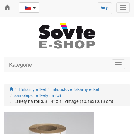
Toggl
0
navig
Kategorie
Toggle
navigati
Tiskárny etiket
Inkoustové tiskárny etiket
samolepicí etikety na roli
Etikety na roli 3/6 - 4" x 4" Vintage (10,16x10,16 cm)