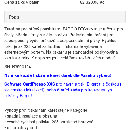
Cena za ks v balení
82 320,00 Kč
Popis
Tiskárna pro přímý potisk karet FARGO DTC4250e je určena pro
školy, střední firmy a státní správu. Profesionální řešení pro
zabezpečený výdej průkazů s bezpečnostními prvky. Rychlost
tisku je až 225 karet za hodinu. Tiskárna je vybavena
ethernetovým portem. Na tiskárnu je standardně poskytována
záruka 3 roky. K dispozici jen i celá řada rozšiřujících modulů.
SN: B3500124
Nyní ke každé tiskárně karet dárek dle Vašeho výběru!
Software CardPresso XXS
pro návrh a tisk ID karet (s českou i
slovenskou lokalizací), nebo
čistící sada
pro konkrétní typ
tiskárny Fargo!
Výhody proti tiskárnám karet stejné kategorie
• snadná instalace a obsluha
• vysoká rychlost potisku: 225 karet/hod barevně
• ethernetový port