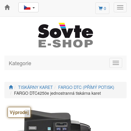
Toggl
0
navig
Kategorie
Toggle
navigati
TISKÁRNY KARET
FARGO DTC (PŘÍMÝ POTISK)
FARGO DTC4250e jednostranná tiskárna karet
Výprodej